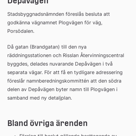
Depåvägen
Stadsbyggnadsnämnden föreslås besluta att 
godkänna vägnamnet Plogvägen för väg, 
Porsödalen.
Då gatan (Brandgatan) till den nya 
räddningsstationen och Risslan Återvinningscentral 
byggdes, delades nuvarande Depåvägen i två 
separata vägar. För att få en tydligare adressering 
föreslår namnberedningskommittén att den södra 
delen av Depåvägen byter namn till Plogvägen i 
samband med ny detaljplan.
Bland övriga ärenden
Förslag till beslut gällande borttagande av 