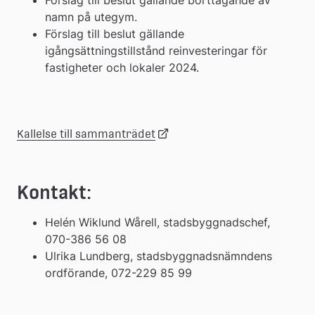
namn på utegym.
Förslag till beslut gällande 
igångsättningstillstånd reinvesteringar för 
fastigheter och lokaler 2024.
Länk
Kallelse till sammanträdet
till
Kontakt:
extern
Helén Wiklund Wårell, stadsbyggnadschef, 
070-386 56 08
webbplats
Ulrika Lundberg, stadsbyggnadsnämndens 
ordförande, 072-229 85 99