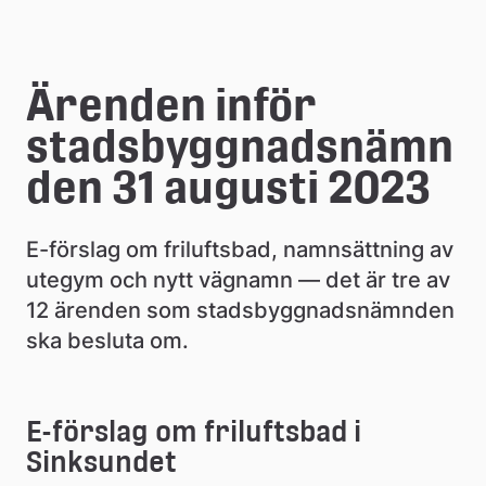
e
å
Ärenden inför 
k
stadsbyggnadsnämn
o
den 31 augusti 2023
m
m
E-förslag om friluftsbad, namnsättning av 
u
utegym och nytt vägnamn — det är tre av 
12 ärenden som stadsbyggnadsnämnden 
n
ska besluta om.
E-förslag om friluftsbad i 
Sinksundet