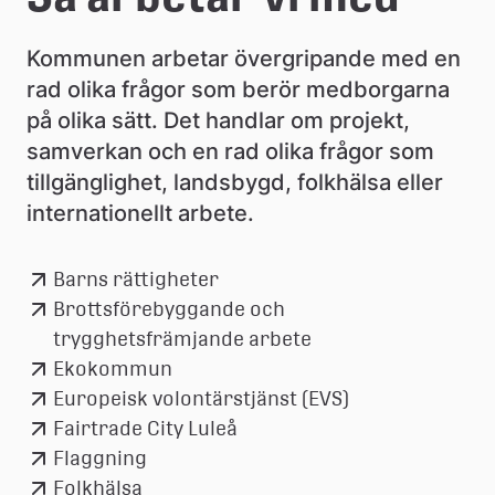
e
å
Kommunen arbetar övergripande med en 
rad olika frågor som berör medborgarna 
k
på olika sätt. Det handlar om projekt, 
o
samverkan och en rad olika frågor som 
m
tillgänglighet, landsbygd, folkhälsa eller 
internationellt arbete.
m
u
Barns rättigheter
n
Brottsförebyggande och
trygghetsfrämjande arbete
Ekokommun
Europeisk volontärstjänst (EVS)
Fairtrade City Luleå
Flaggning
Folkhälsa