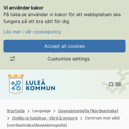
Vi använder kakor
På lulea.se använder vi kakor för att webbplatsen ska
fungera på ett bra sätt för dig
Läs mer i vår cookiepolicy
Accept all cookies
Customize settings
Gå till innehållet
L
u
Startsida
Language
Davvisámegiella (Nordsamiska)
Divššu ja fuolahus - Vård & omsorg
Centrum mot våld
l
(nordsamiska/davvisámegiella)