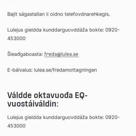
Bajit ságastallan ii oidno telefovdnarehkegis.
Lulejus gieldda kunddarguovddáža bokte: 0920-
453000
Šleađgaboasta: 
freda@lulea.se
E-bálvalus: lulea.se/fredamottagningen
Váldde oktavuođa EQ-
vuostáiváldin:
Lulejus gieldda kunddarguovddáža bokte: 0920-
453000