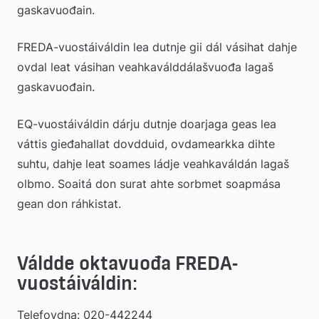
gaskavuođain.
FREDA-vuostáiváldin lea dutnje gii dál vásihat dahje 
ovdal leat vásihan veahkaválddálašvuođa lagaš 
gaskavuođain.
EQ-vuostáiváldin dárju dutnje doarjaga geas lea 
váttis gieđahallat dovdduid, ovdamearkka dihte 
suhtu, dahje leat soames ládje veahkaváldán lagaš 
olbmo. Soaitá don surat ahte sorbmet soapmása 
gean don ráhkistat.
Váldde oktavuođa FREDA-
vuostáiváldin:
Telefovdna: 020-442244