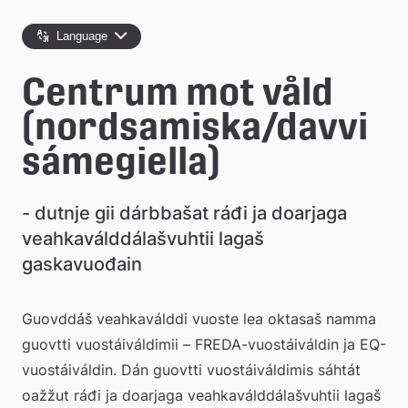
e
Language
å
k
Centrum mot våld 
o
(nordsamiska/davvi
m
sámegiella)
m
- dutnje gii dárbbašat ráđi ja doarjaga 
u
veahkaválddálašvuhtii lagaš 
n
gaskavuođain
Guovddáš veahkaválddi vuoste lea oktasaš namma 
guovtti vuostáiváldimii – FREDA-vuostáiváldin ja EQ-
vuostáiváldin. Dán guovtti vuostáiváldimis sáhtát 
oažžut ráđi ja doarjaga veahkaválddálašvuhtii lagaš 