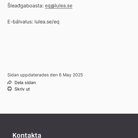
Šleađgaboasta: 
eq@lulea.se
E-bálvalus: lulea.se/eq
Sidan uppdaterades den 6 May 2025
Dela sidan
Skriv ut
Kontakta