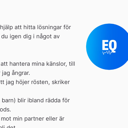
hjälp att hitta lösningar för 
du igen dig i något av 
tt hantera mina känslor, till 
 jag ångrar.
t jag höjer rösten, skriker 
arn) blir ibland rädda för 
mods.
mot min partner eller är 
li det.