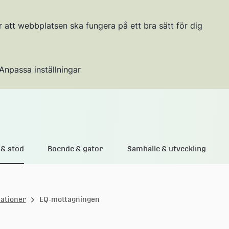
r att webbplatsen ska fungera på ett bra sätt för dig
Anpassa inställningar
Gå till innehållet
& stöd
Boende & gator
Samhälle & utveckling
lationer
EQ-mottagningen