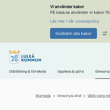
Vi använder kakor
På lulea.se använder vi kakor fö
Läs mer i vår cookiepolicy
Godkänn alla kakor
L
Utbildning & förskola
Uppleva & göra
Omsorg 
u
Startsida
Omsorg & stöd
Våld i nära re
l