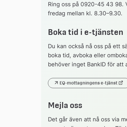
Ring oss på 0920-45 43 98. V
fredag mellan kl. 8.30–9.30.
Boka tid i e-tjänsten
Du kan också nå oss på ett säk
boka tid, avboka eller omboka 
behöver inget BankID för att 
EQ-mottagningens e-tjänst
Länk 
till 
extern 
webbplats
Mejla oss
Det går även att nå oss via me