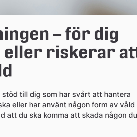
ngen – för dig 
eller riskerar att
ld
töd till dig som har svårt att hantera 
lska eller har använt någon form av våld i
ädd att du ska komma att skada någon du