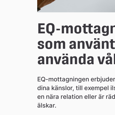
n
EQ-mottagni
som använt 
använda vå
EQ-mottagningen erbjuder s
dina känslor, till exempel i
en nära relation eller är r
älskar.