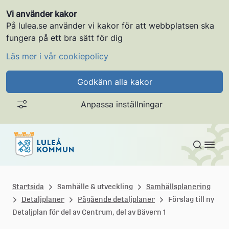
Vi använder kakor
På lulea.se använder vi kakor för att webbplatsen ska
fungera på ett bra sätt för dig
Läs mer i vår cookiepolicy
Godkänn alla kakor
Anpassa inställningar
Gå till innehållet
L
u
Startsida
Samhälle & utveckling
Samhällsplanering
Detaljplaner
Pågående detaljplaner
Förslag till ny
l
Detaljplan för del av Centrum, del av Bävern 1
e