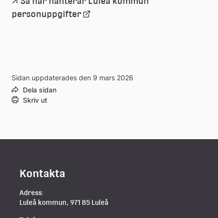
Så här hanterar Luleå kommun 
Länk
personuppgifter
till
extern
Sidan uppdaterades den 9 mars 2026
webbplats
Dela sidan
Skriv ut
Kontakta
Adress:
Luleå kommun, 971 85 Luleå