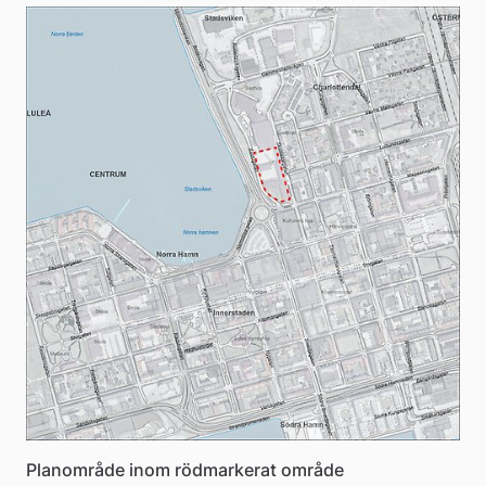
å
k
o
m
m
u
n
Planområde inom rödmarkerat område