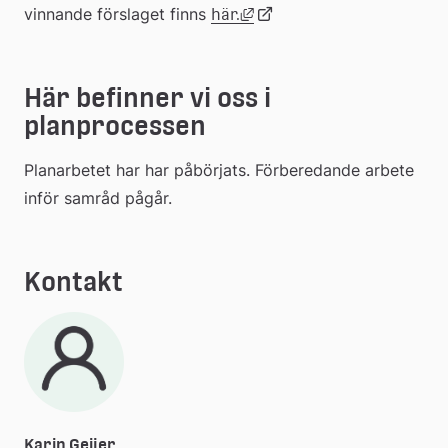
Länk till annan webbplats,
vinnande förslaget finns 
Länk
här.
till
Här befinner vi oss i 
planprocessen
extern
Planarbetet har har påbörjats. Förberedande arbete 
webbplats
inför samråd pågår.
Kontakt
Karin Geijer